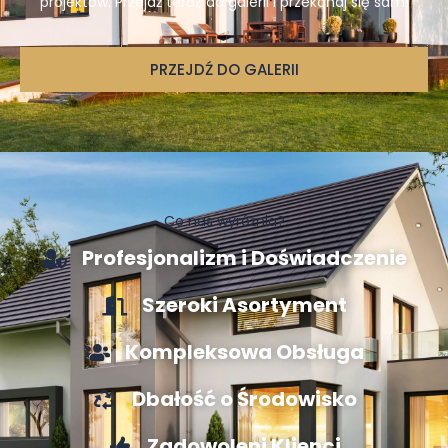
projektów. Przejdź teraz do galerii i przekonaj się sam!
PRZEJDŹ DO GALERII
Co nas wyróżnia?
Profesjonalizm i Doświadczenie
Szeroki Asortyment
Kompleksowa Obsługa
Dbałość o Środowisko
Zadowoleni Klienci